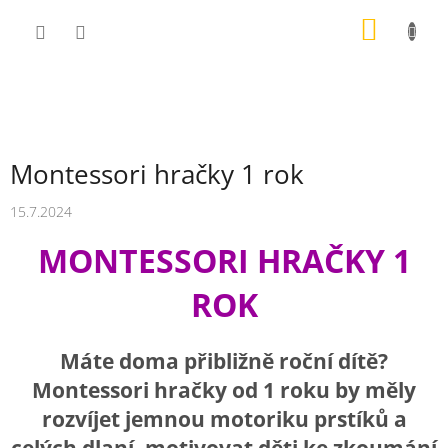
Přejít
NÁKUP
na
obsah
KOŠÍK
Montessori hračky 1 rok
15.7.2024
MONTESSORI HRAČKY 1
ROK
Máte doma přibližně roční dítě?
Montessori hračky od 1 roku by měly
rozvíjet jemnou motoriku prstíků a
celých dlaní, motivovat děti ke zkoumání