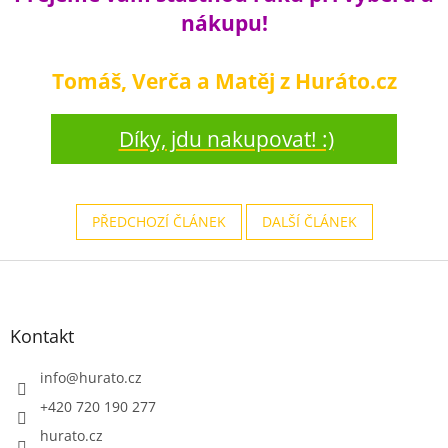
nákupu!
Tomáš, Verča a Matěj z Huráto.cz
Díky, jdu nakupovat! :)
PŘEDCHOZÍ ČLÁNEK
DALŠÍ ČLÁNEK
Z
á
p
a
Kontakt
t
í
info
@
hurato.cz
+420 720 190 277
hurato.cz