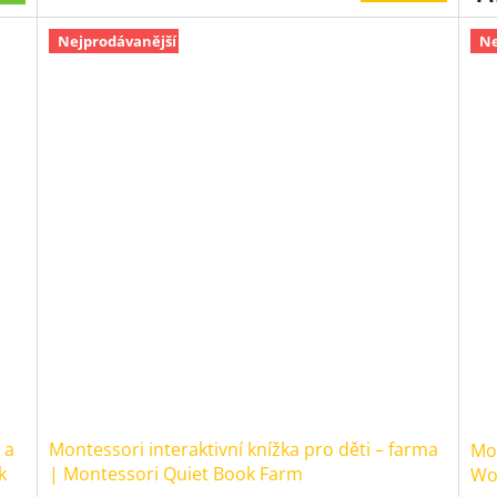
4,5
4,8
z
z
Nejprodávanější
Ne
5
5
hvězdiček.
hvě
 a
Montessori interaktivní knížka pro děti – farma
Mon
k
| Montessori Quiet Book Farm
Wo