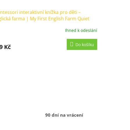
tessori interaktivní knížka pro děti –
lická farma | My First English Farm Quiet
ok
Ihned k odeslání
měrné
nocení
duktu
Do košíku
9 Kč
zdiček.
90 dní na vrácení