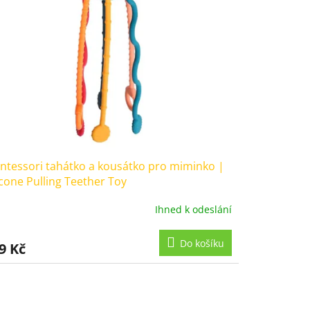
tessori tahátko a kousátko pro miminko |
icone Pulling Teether Toy
Ihned k odeslání
měrné
nocení
duktu
Do košíku
9 Kč
zdiček.