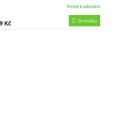
Ihned k odeslání
měrné
nocení
duktu
Do košíku
9 Kč
zdiček.