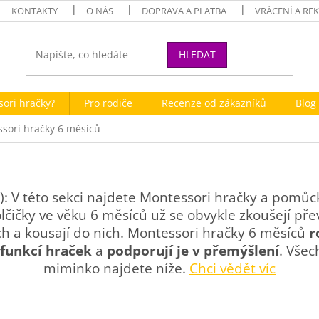
KONTAKTY
O NÁS
DOPRAVA A PLATBA
VRÁCENÍ A RE
HLEDAT
sori hračky?
Pro rodiče
Recenze od zákazníků
Blog 
sori hračky 6 měsíců
: V této sekci najdete Montessori hračky a pomůcky
olčičky ve věku 6 měsíců už se obvykle zkoušejí pře
ch a kousají do nich. Montessori hračky 6 měsíců
r
 funkcí hraček
a
podporují je v přemýšlení
. Všec
miminko najdete níže.
Chci vědět víc