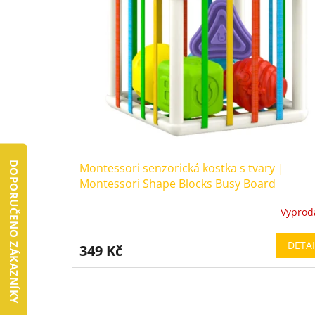
ů
o
d
u
k
t
ů
DOPORUČENO ZÁKAZNÍKY
Montessori senzorická kostka s tvary |
Montessori Shape Blocks Busy Board
Vyprod
Průměrné
hodnocení
produktu
DETAI
349 Kč
je
5,0
z
5
hvězdiček.