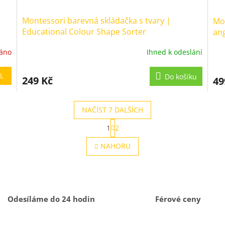
Montessori barevná skládačka s tvary |
Mon
Educational Colour Shape Sorter
ang
Bo
áno
Ihned k odeslání
Průměrné
Prů
hodnocení
hod
produktu
pro
L
Do košíku
249 Kč
49
je
je
5,0
5,0
z
z
NAČÍST 7 DALŠÍCH
5
5
hvězdiček.
hvě
S
1
2
t
O
r
v
NAHORU
á
l
n
á
k
d
o
a
v
c
á
í
n
Odesíláme do 24 hodin
Férové ceny
p
í
r