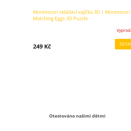
Montessori skládací vajíčka 3D | Montessori
Matching Eggs 3D Puzzle
Vyprod
Průměrné
hodnocení
produktu
DETAI
249 Kč
je
5,0
z
5
hvězdiček.
Otestováno našimi dětmi