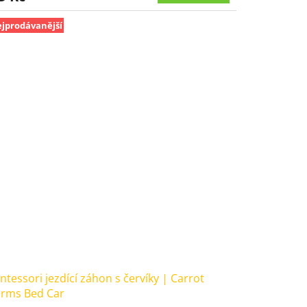
jprodávanější
zdiček.
tessori jezdící záhon s červíky | Carrot
rms Bed Car