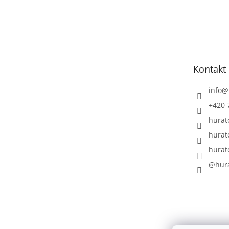
Z
á
p
a
t
Kontakt
í
info
@
+420 
hurat
hurat
hurat
@hura