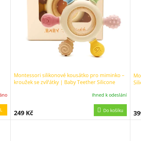
Montessori silikonové kousátko pro miminko –
Mon
kroužek se zvířátky | Baby Teether Silicone
Sil
Ring With Animals
áno
Ihned k odeslání
Průměrné
Prů
hodnocení
hod
produktu
pro
L
Do košíku
249 Kč
39
je
je
5,0
5,0
z
z
5
5
hvězdiček.
hvě