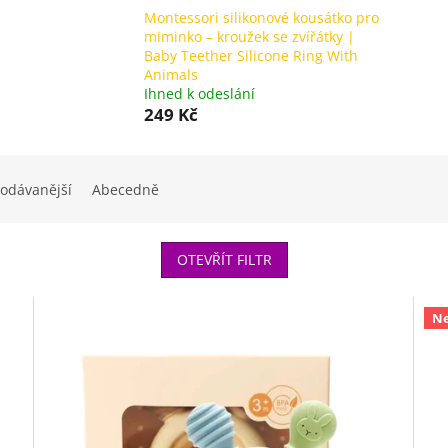
Montessori silikonové kousátko pro
miminko – kroužek se zvířátky |
Baby Teether Silicone Ring With
Animals
Ihned k odeslání
249 Kč
odávanější
Abecedně
OTEVŘÍT FILTR
Ne