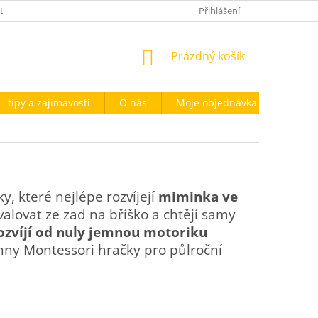
KLAMACE
MOJE OBJEDNÁVKA
OBCHODNÍ PODMÍNKY
Přihlášení
POD
NÁKUPNÍ
Prázdný košík
KOŠÍK
– tipy a zajímavosti
O nás
Moje objednávka
Kontak
, které nejlépe rozvíjejí
miminka ve
valovat ze zad na bříško a chtějí samy
ozvíjí od nuly jemnou motoriku
hny Montessori hračky pro půlroční