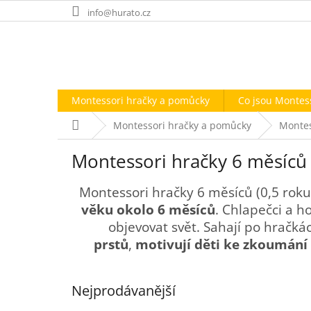
Přejít
info@hurato.cz
na
obsah
Montessori hračky a pomůcky
Co jsou Montes
Domů
Montessori hračky a pomůcky
Montes
Montessori hračky 6 měsíců
Montessori hračky 6 měsíců (0,5 roku)
věku okolo 6 měsíců
. Chlapečci a h
objevovat svět. Sahají po hračká
prstů
,
motivují děti ke zkoumání
Nejprodávanější