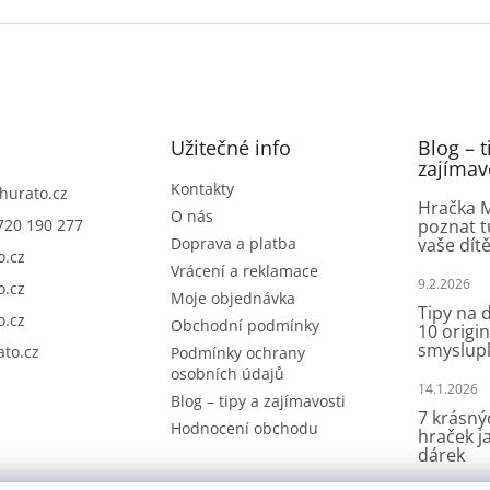
v
k
y
v
ý
p
i
Užitečné info
Blog – t
s
zajímav
u
Kontakty
hurato.cz
Hračka M
O nás
720 190 277
poznat t
Doprava a platba
vaše dít
o.cz
Vrácení a reklamace
9.2.2026
o.cz
Moje objednávka
Tipy na d
o.cz
Obchodní podmínky
10 origin
smyslup
to.cz
Podmínky ochrany
osobních údajů
14.1.2026
Blog – tipy a zajímavosti
7 krásný
Hodnocení obchodu
hraček j
dárek