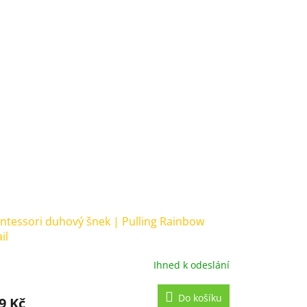
tessori duhový šnek | Pulling Rainbow
il
Ihned k odeslání
měrné
nocení
duktu
Do košíku
9 Kč