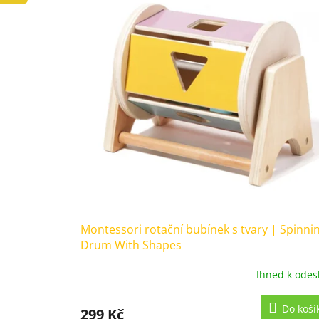
Montessori rotační bubínek s tvary | Spinni
Drum With Shapes
Ihned k odes
Průměrné
hodnocení
produktu
Do koší
299 Kč
je