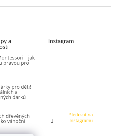
ipy a
Instagram
osti
ontessori – jak
u pravou pro
ě
árky pro děti!
álních a
lných dárků
Sledovat na
ch dřevěných
Instagramu
ako vánoční