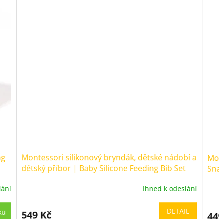
ng
Montessori silikonový bryndák, dětské nádobí a
Mon
dětský příbor | Baby Silicone Feeding Bib Set
Sna
lání
Ihned k odeslání
Průměrné
Prů
hodnocení
hod
produktu
pro
DETAIL
ku
549 Kč
44
je
je