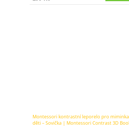
5,0
z
5
hvězdiček.
Montessori kontrastní leporelo pro miminka
děti – Sovička | Montessori Contrast 3D Boo