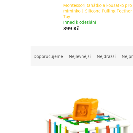
Montessori tahátko a kousátko pro
miminko | Silicone Pulling Teether
Toy
Ihned k odeslání
399 Kč
Ř
a
Doporučujeme
Nejlevnější
Nejdražší
Nejpr
z
e
n
í
p
V
r
ý
o
p
d
i
u
s
k
p
t
r