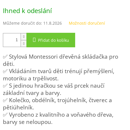
Měrná
Ihned k odeslání
cena:
Můžeme doručit do:
11.8.2026
Možnosti doručení
Přidat do košíku
✅ Stylová Montessori dřevěná skládačka pro
děti.
✅ Vkládáním tvarů děti trénují přemýšlení,
motoriku a trpělivost.
✅ S jedinou hračkou se váš prcek naučí
základní tvary a barvy.
✅ Kolečko, obdélník, trojúhelník, čtverec a
pětiúhelník.
✅ Vyrobeno z kvalitního a voňavého dřeva,
barvy se neloupou.