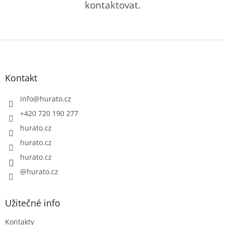
kontaktovat.
Z
á
p
a
Kontakt
t
í
info
@
hurato.cz
+420 720 190 277
hurato.cz
hurato.cz
hurato.cz
@hurato.cz
Užitečné info
Kontakty