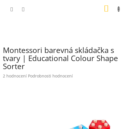
Přejít
NÁKUP
na
obsah
KOŠÍK
Montessori barevná skládačka s
tvary | Educational Colour Shape
Sorter
Průměrné
2 hodnocení
Podrobnosti hodnocení
hodnocení
produktu
je
5,0
z
5
hvězdiček.