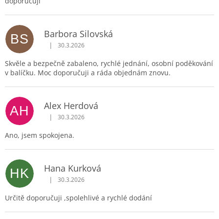
doporučuji
Barbora Silovská
BS
|
30.3.2026
Hodnocení obchodu je 5 z 5 hvězdiček.
Skvěle a bezpečně zabaleno, rychlé jednání, osobní poděkování
v balíčku. Moc doporučuji a ráda objednám znovu.
Alex Herdová
AH
|
30.3.2026
Hodnocení obchodu je 5 z 5 hvězdiček.
Ano, jsem spokojena.
Hana Kurková
HK
|
30.3.2026
Hodnocení obchodu je 5 z 5 hvězdiček.
Určitě doporučuji ,spolehlivé a rychlé dodání