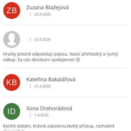
p
Zuzana Blažejová
ZB
i
|
23.4.2026
Hodnocení obchodu je 5 z 5 hvězdiček.
s
h
o
d
|
23.4.2026
Hodnocení obchodu je 5 z 5 hvězdiček.
n
o
Hračky přesně odpovídají popisu. Navíc přehledný a rychlý
c
nákup. Za nás absolutní spokojenost 😊
e
n
í
Kateřina Bakalářová
KB
|
21.4.2026
Hodnocení obchodu je 5 z 5 hvězdiček.
Ilona Drahorádová
ID
|
1.4.2026
Hodnocení obchodu je 5 z 5 hvězdiček.
Rychlé dodání, krásné zabaleno,skvělý přístup, rozhodně