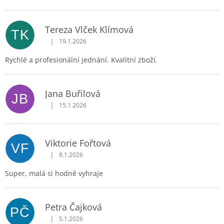
Tereza Vlček Klímová
TK
|
19.1.2026
Hodnocení obchodu je 5 z 5 hvězdiček.
Rychlé a profesionální jednání. Kvalitní zboží.
Jana Buřilová
JB
|
15.1.2026
Hodnocení obchodu je 5 z 5 hvězdiček.
Viktorie Fořtová
VF
|
8.1.2026
Hodnocení obchodu je 5 z 5 hvězdiček.
Super, malá si hodně vyhraje
Petra Čajková
PČ
|
5.1.2026
Hodnocení obchodu je 5 z 5 hvězdiček.