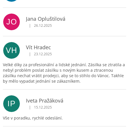
Jana Opluštilová
JO
|
26.12.2025
Hodnocení obchodu je 5 z 5 hvězdiček.
Vít Hradec
VH
|
23.12.2025
Hodnocení obchodu je 5 z 5 hvězdiček.
Velké díky za profesionální a lidské jednání. Zásilka se ztratila a
nebyl problém poslat zásilku s novým kusem a ztracenou
zásilku nechat vrátit prodejci, aby se to stihlo do Vánoc. Takhle
by mělo vypadat jednání se zákazníkem.
Iveta Pražáková
IP
|
15.12.2025
Hodnocení obchodu je 5 z 5 hvězdiček.
Vše v poradku, rychlé odeslání.