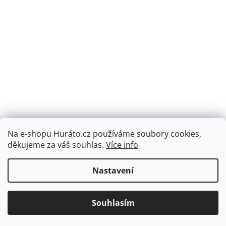
Na e-shopu Huráto.cz používáme soubory cookies,
Sledovat na Instagramu
děkujeme za váš souhlas.
Více info
Nastavení
Vytvořil Shoptet
Souhlasím
Copyright 2026
Huráto.cz
. Všechna práva vyhrazena.