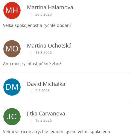
Martina Halamová
MH
|
30.3.2026
Hodnocení obchodu je 5 z 5 hvězdiček.
Velká spokojenost a rychlé dodání
Martina Ochotská
MO
|
18.3.2026
Hodnocení obchodu je 5 z 5 hvězdiček.
Ano moc,rychlost,pěkné zboží
David Michalka
DM
|
2.3.2026
Hodnocení obchodu je 5 z 5 hvězdiček.
Jitka Carvanova
JC
|
16.2.2026
Hodnocení obchodu je 5 z 5 hvězdiček.
Velmi vstřícné a rychlé jednání ,jsem velmi spokojená