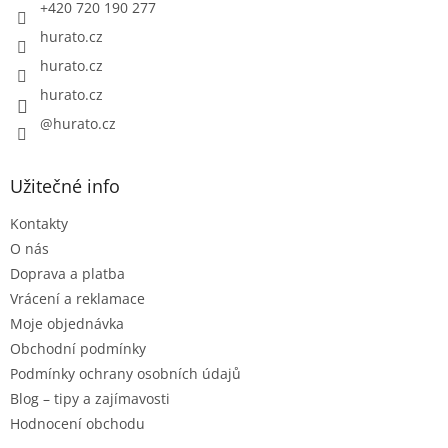
k
+420 720 190 277
y
hurato.cz
v
ý
hurato.cz
p
hurato.cz
i
s
@hurato.cz
u
Užitečné info
Kontakty
O nás
Doprava a platba
Vrácení a reklamace
Moje objednávka
Obchodní podmínky
Podmínky ochrany osobních údajů
Blog – tipy a zajímavosti
Hodnocení obchodu