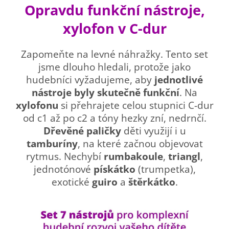
Opravdu funkční nástroje,
xylofon v C-dur
Zapomeňte na levné náhražky. Tento set
jsme dlouho hledali, protože jako
hudebníci vyžadujeme, aby
jednotlivé
nástroje byly skutečně funkční
. Na
xylofonu
si přehrajete celou stupnici C-dur
od c1 až po c2 a tóny hezky zní, nedrnčí.
Dřevěné paličky
děti využijí i u
tamburíny
, na které začnou objevovat
rytmus. Nechybí
rumbakoule
,
triangl
,
jednotónové
pískátko
(trumpetka),
exotické
guiro
a
štěrkátko
.