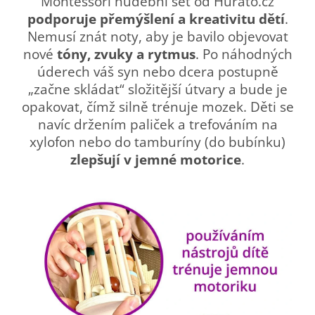
Montessori hudební set od Huráto.cz
podporuje přemýšlení a kreativitu dětí
.
Nemusí znát noty, aby je bavilo objevovat
nové
tóny, zvuky a rytmus
. Po náhodných
úderech váš syn nebo dcera postupně
„začne skládat“ složitější útvary a bude je
opakovat, čímž silně trénuje mozek. Děti se
navíc držením paliček a trefováním na
xylofon nebo do tamburíny (do bubínku)
zlepšují v jemné motorice
.