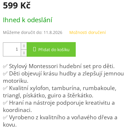
599 Kč
Měrná
Ihned k odeslání
cena:
Můžeme doručit do:
11.8.2026
Možnosti doručení
Přidat do košíku
✅ Stylový Montessori hudební set pro děti.
✅ Děti objevují krásu hudby a zlepšují jemnou
motoriku.
✅ Kvalitní xylofon, tamburína, rumbakoule,
triangl, pískátko, guiro a štěrkátko.
✅ Hraní na nástroje podporuje kreativitu a
koordinaci.
✅ Vyrobeno z kvalitního a voňavého dřeva a
kovu.