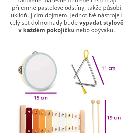
zaoblené. Barevně natřené části mají
příjemné pastelové odstíny, takže působí
uklidňujícím dojmem. Jednotlivé nástroje i
celý set dohromady bude
vypadat stylově
v každém pokojíčku
nebo obýváku.