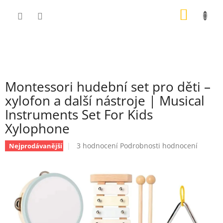
Přejít
NÁKUP
na
obsah
KOŠÍK
Montessori hudební set pro děti –
xylofon a další nástroje | Musical
Instruments Set For Kids
Xylophone
Průměrné
3 hodnocení
Podrobnosti hodnocení
Nejprodávanější
hodnocení
produktu
je
5,0
z
5
hvězdiček.