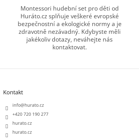
Montessori hudební set pro děti od
Huráto.cz splňuje veškeré evropské
bezpečnostní a ekologické normy a je
zdravotně nezávadný. Kdybyste měli
jakékoliv dotazy, neváhejte nás
kontaktovat.
Z
á
p
a
Kontakt
t
í
info
@
hurato.cz
+420 720 190 277
hurato.cz
hurato.cz