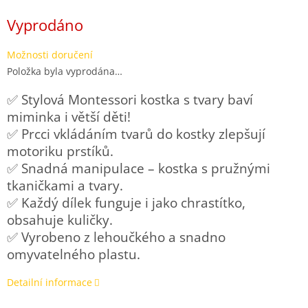
Měrná
Vyprodáno
cena:
Možnosti doručení
Položka byla vyprodána…
✅ Stylová Montessori kostka s tvary baví
miminka i větší děti!
✅ Prcci vkládáním tvarů do kostky zlepšují
motoriku prstíků.
✅ Snadná manipulace – kostka s pružnými
tkaničkami a tvary.
✅ Každý dílek funguje i jako chrastítko,
obsahuje kuličky.
✅ Vyrobeno z lehoučkého a snadno
omyvatelného plastu.
Detailní informace