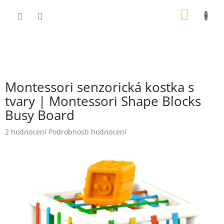
Přejít
NÁKUP
na
obsah
KOŠÍK
Montessori senzorická kostka s
tvary | Montessori Shape Blocks
Busy Board
Průměrné
2 hodnocení
Podrobnosti hodnocení
hodnocení
produktu
je
5,0
z
5
hvězdiček.