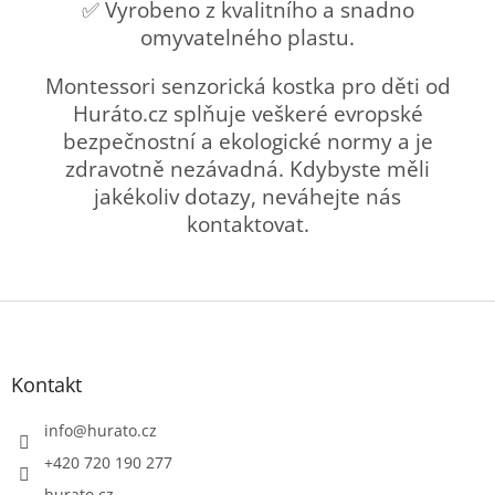
✅ Vyrobeno z kvalitního a snadno
omyvatelného plastu.
Montessori senzorická kostka pro děti od
Huráto.cz splňuje veškeré evropské
bezpečnostní a ekologické normy a je
zdravotně nezávadná. Kdybyste měli
jakékoliv dotazy, neváhejte nás
kontaktovat.
Z
á
p
a
Kontakt
t
í
info
@
hurato.cz
+420 720 190 277
hurato.cz