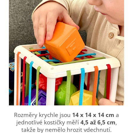
Rozměry krychle jsou
14 x 14 x 14 cm
a
jednotlivé kostičky měří
4,5 až 6,5 cm
,
takže by nemělo hrozit vdechnutí.