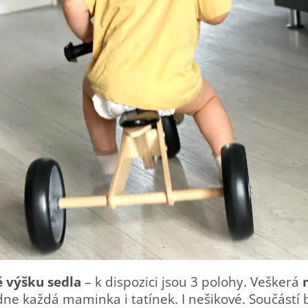
ě výšku sedla
– k dispozici jsou 3 polohy. Veškerá
ne každá maminka i tatínek. I nešikové. Součástí ba