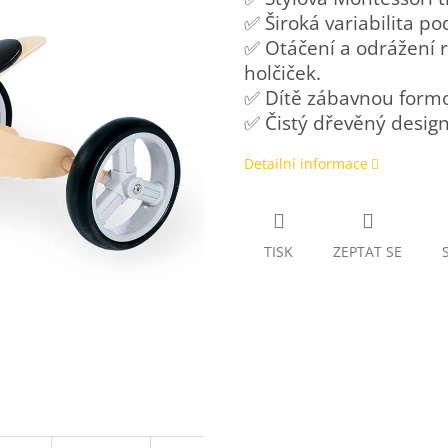
✅ Široká variabilita pod
✅ Otáčení a odrážení r
holčiček.
✅ Dítě zábavnou formo
✅ Čistý dřevěný desig
Detailní informace
TISK
ZEPTAT SE