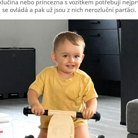
 klučina nebo princezna s vozítkem potřebují nejprv
se ovládá a pak už jsou z nich nerozluční parťáci.