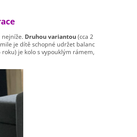
race
 nejníže.
Druhou variantou
(cca 2
mile je dítě schopné udržet balanc
5 roku) je kolo s vypouklým rámem,