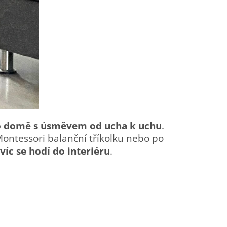
o domě s úsměvem od ucha k uchu
.
Montessori balanční tříkolku nebo po
víc se hodí do interiéru
.