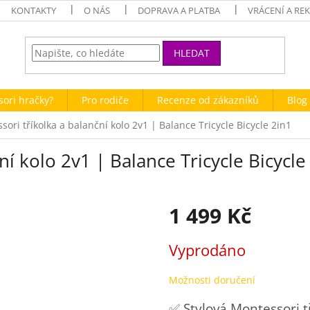
KONTAKTY
O NÁS
DOPRAVA A PLATBA
VRÁCENÍ A RE
HLEDAT
sori hračky?
Pro rodiče
Recenze od zákazníků
Blog 
sori tříkolka a balanční kolo 2v1 | Balance Tricycle Bicycle 2in1
ní kolo 2v1 | Balance Tricycle Bicycle
1 499 Kč
Měrná
Vyprodáno
cena:
Možnosti doručení
✅ Stylová Montessori t