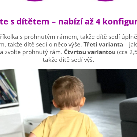
te s dítětem – nabízí až 4 konfigu
 tříkolka s prohnutým rámem, takže dítě sedí úplně
m, takže dítě sedí o něco výše.
Třetí varianta
– jak
 a zvolte prohnutý rám.
Čtvrtou variantou
(cca 2,
takže dítě sedí výš.