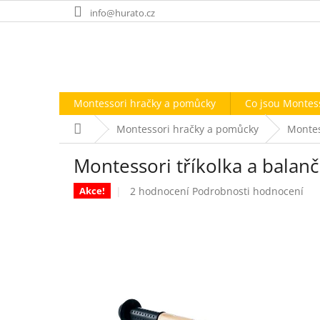
Přejít
info@hurato.cz
na
obsah
Montessori hračky a pomůcky
Co jsou Montes
Domů
Montessori hračky a pomůcky
Montes
Montessori tříkolka a balanč
Průměrné
2 hodnocení
Podrobnosti hodnocení
Akce!
hodnocení
produktu
je
5,0
z
5
hvězdiček.