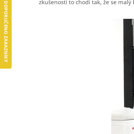
zkušeností to chodí tak, že se malý
DOPORUČENO ZÁKAZNÍKY