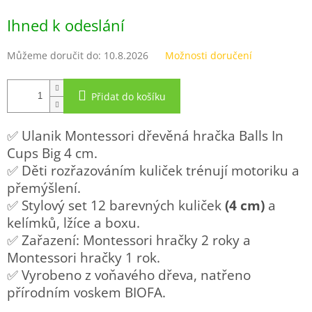
Měrná
Ihned k odeslání
cena:
Můžeme doručit do:
10.8.2026
Možnosti doručení
Přidat do košíku
✅ Ulanik Montessori dřevěná hračka Balls In
Cups Big 4 cm.
✅ Děti rozřazováním kuliček trénují motoriku a
přemýšlení.
✅ Stylový set 12 barevných kuliček
(4 cm)
a
kelímků, lžíce a boxu.
✅ Zařazení: Montessori hračky 2 roky a
Montessori hračky 1 rok.
✅ Vyrobeno z voňavého dřeva, natřeno
přírodním voskem BIOFA.