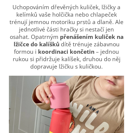
Uchopováním dřevěných kuliček, lžičky a
kelímků vaše holčička nebo chlapeček
trénují jemnou motoriku prstů a dlaně. Ale
jednotlivé části hračky si nestačí jen
osahat. Opatrným
přenášením kuliček na
lžičce do kalíšků
dítě trénuje zábavnou
formou i
koordinaci končetin
– jednou
rukou si přidržuje kalíšek, druhou do něj
dopravuje lžičku s kuličkou.