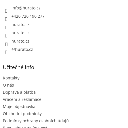
t
í
info
@
hurato.cz
+420 720 190 277
hurato.cz
hurato.cz
hurato.cz
@hurato.cz
Užitečné info
Kontakty
O nás
Doprava a platba
Vrácení a reklamace
Moje objednávka
Obchodní podmínky
Podmínky ochrany osobních údajů
Blog – tipy a zajímavosti