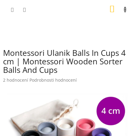
Přejít
NÁKUP
na
obsah
KOŠÍK
Montessori Ulanik Balls In Cups 4
cm | Montessori Wooden Sorter
Balls And Cups
Průměrné
2 hodnocení
Podrobnosti hodnocení
hodnocení
produktu
je
5,0
z
5
hvězdiček.