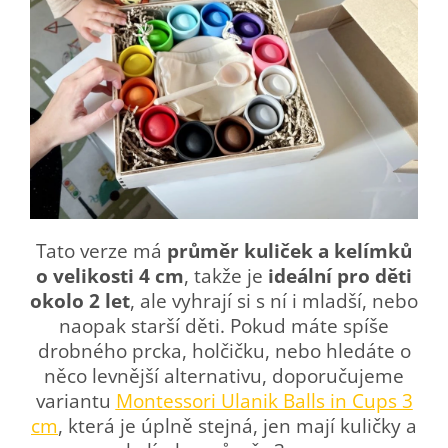
Tato verze má
průměr kuliček a kelímků
o velikosti 4 cm
, takže je
ideální pro děti
okolo 2 let
, ale vyhrají si s ní i mladší, nebo
naopak starší děti. Pokud máte spíše
drobného prcka, holčičku, nebo hledáte o
něco levnější alternativu, doporučujeme
variantu
Montessori Ulanik Balls in Cups 3
cm
, která je úplně stejná, jen mají kuličky a