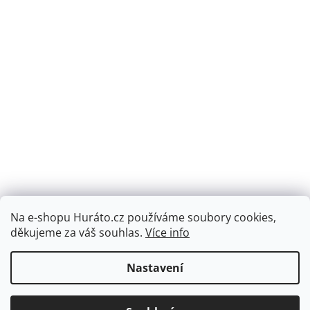
Na e-shopu Huráto.cz používáme soubory cookies,
Sledovat na Instagramu
děkujeme za váš souhlas.
Více info
Nastavení
Vytvořil Shoptet