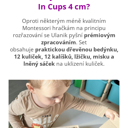
In Cups 4 cm?
Oproti některým méně kvalitním
Montessori hračkám na principu
rozřazování se Ulanik pyšní
prémiovým
zpracováním
. Set
obsahuje
praktickou
dřevěnou bedýnku,
12 kuliček, 12 kalíšků, lžičku, misku a
lněný sáček
na uklizení kuliček.