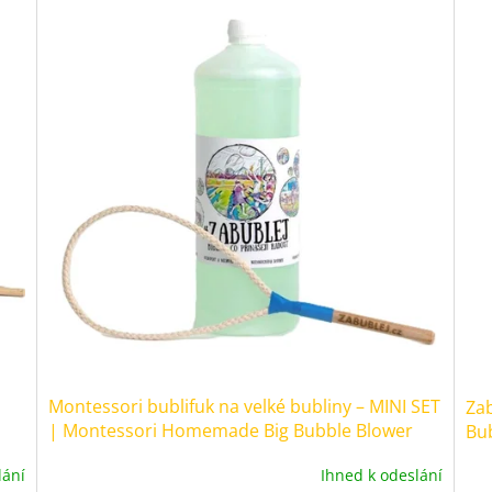
Montessori bublifuk na velké bubliny – MINI SET
Zab
| Montessori Homemade Big Bubble Blower
Bu
lání
Ihned k odeslání
Průměrné
Prů