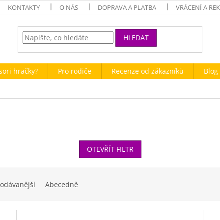
KONTAKTY
O NÁS
DOPRAVA A PLATBA
VRÁCENÍ A RE
HLEDAT
sori hračky?
Pro rodiče
Recenze od zákazníků
Blog 
OTEVŘÍT FILTR
odávanější
Abecedně