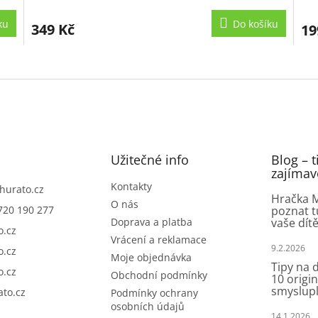
hodnocení
hod
produktu
pro
ku
Do košíku
349 Kč
19
je
je
5,0
5,0
z
z
O
5
5
v
hvězdiček.
hvě
l
á
d
a
c
í
Užitečné info
Blog – t
p
zajímav
r
Kontakty
hurato.cz
v
Hračka M
O nás
720 190 277
poznat t
k
Doprava a platba
vaše dít
y
o.cz
v
Vrácení a reklamace
9.2.2026
ý
o.cz
Moje objednávka
p
Tipy na d
o.cz
Obchodní podmínky
i
10 origin
smyslup
s
to.cz
Podmínky ochrany
u
osobních údajů
14.1.2026