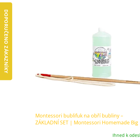
ý
í
p
p
DOPORUČENO ZÁKAZNÍKY
i
r
s
o
p
d
r
u
o
k
d
t
u
ů
k
t
ů
Montessori bublifuk na obří bubliny –
ZÁKLADNÍ SET | Montessori Homemade Big
Bubble Blower
Ihned k odes
Průměrné