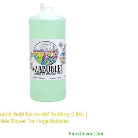
ublej bublifuk na obří bubliny (1 litr) |
bble Blower For Huge Bubbles
Ihned k odeslání
měrné