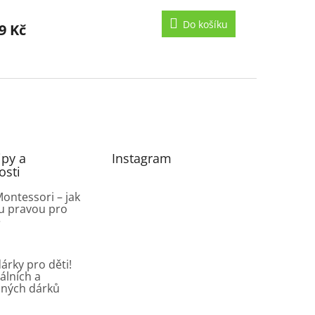
nocení
duktu
Do košíku
9 Kč
zdiček.
ipy a
Instagram
osti
ontessori – jak
u pravou pro
ě
árky pro děti!
álních a
lných dárků