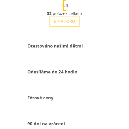
5
5
S
1
3
hvězdiček.
hvězdiček.
t
r
32
položek celkem
O
á
v
NAHORU
n
l
k
o
á
v
d
á
a
Otestováno našimi dětmi
n
c
í
í
p
r
v
Odesíláme do 24 hodin
k
y
v
ý
p
Férové ceny
i
s
u
90 dní na vrácení