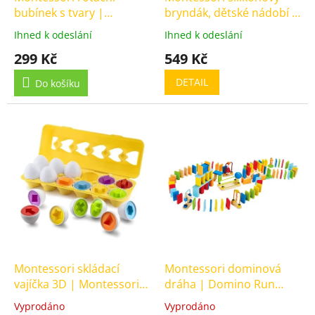
t
bubínek s tvary |
bryndák, dětské nádobí a
ů
Spinning Drum With
dětský příbor | Baby
Ihned k odeslání
Ihned k odeslání
Průměrné
Průměrné
Shapes
Silicone Feeding Bib Set
hodnocení
hodnocení
299 Kč
549 Kč
produktu
produktu
je
je
DETAIL
Do košíku
5,0
4,5
z
z
5
5
hvězdiček.
hvězdiček.
Montessori skládací
Montessori dominová
vajíčka 3D | Montessori
dráha | Domino Run
Matching Eggs 3D Puzzle
Track
Vyprodáno
Vyprodáno
Průměrné
Průměrné