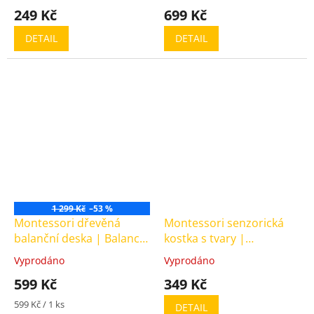
hodnocení
hodnocení
249 Kč
699 Kč
produktu
produktu
je
je
DETAIL
DETAIL
5,0
4,5
z
z
5
5
hvězdiček.
hvězdiček.
1 299 Kč
–53 %
Montessori dřevěná
Montessori senzorická
balanční deska | Balance
kostka s tvary |
Board
Montessori Shape Blocks
Vyprodáno
Vyprodáno
Průměrné
Průměrné
Busy Board
hodnocení
hodnocení
599 Kč
349 Kč
produktu
produktu
je
je
Měrná
599 Kč / 1 ks
DETAIL