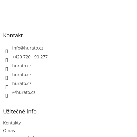
Z
á
p
a
Kontakt
t
í
info
@
hurato.cz
+420 720 190 277
hurato.cz
hurato.cz
hurato.cz
@hurato.cz
Užitečné info
Kontakty
O nás